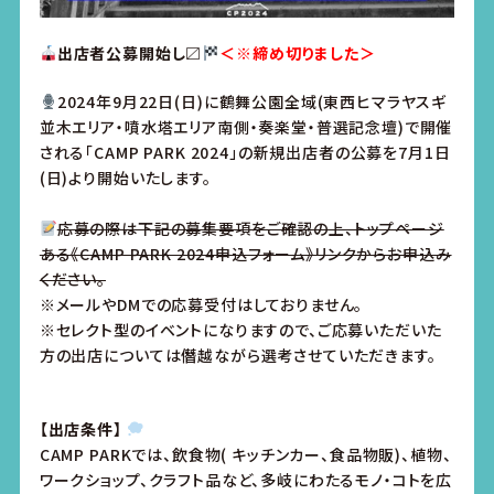
出店者公募開始し〼
＜※締め切りました＞
2024年9月22日(日)に鶴舞公園全域(東西ヒマラヤスギ
並木エリア・噴水塔エリア南側・奏楽堂・普選記念壇)で開催
される「CAMP PARK 2024」の新規出店者の公募を7月1日
(日)より開始いたします。
応募の際は下記の募集要項をご確認の上、トップページ
ある《CAMP PARK 2024申込フォーム》リンクからお申込み
ください。
※メールやDMでの応募受付はしておりません。
※セレクト型のイベントになりますので、ご応募いただいた
方の出店については僭越ながら選考させていただきます。
【出店条件】
CAMP PARKでは、飲食物( キッチンカー、食品物販)、植物、
ワークショップ、クラフト品など、多岐にわたるモノ・コトを広