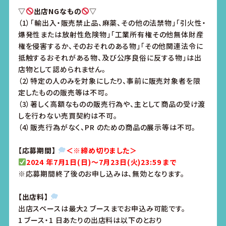
▽
出店NGなもの
▽
（1）「輸出入・販売禁止品、麻薬、その他の法禁物」「引火性・
爆発性または放射性危険物」「工業所有権その他無体財産
権を侵害するか、そのおそれのある物」「その他関連法令に
抵触するおそれがある物、及び公序良俗に反する物」は出
店物として認められません。
（2）特定の人のみを対象にしたり、事前に販売対象者を限
定したものの販売等は不可。
（3）著しく高額なものの販売行為や、主として商品の受け渡
しを行わない売買契約は不可。
（4）販売行為がなく、PR のための商品の展示等は不可。
【応募期間】
＜※締め切りました＞
2024 年7月1日(日)～7月23日(火)23:59 まで
※応募期間終了後のお申し込みは、無効となります。
【出店料】
出店スペースは最大2 ブースまでお申込み可能です。
1 ブース・1 日あたりの出店料は以下のとおり