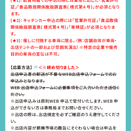
(★1)：飲食物販での申込の際には業態に応じた「営業許可
証」「食品取扱関係施設調査票( 様式第4 号)」が必須となり
ます。
(★2)：キッチンカー申込の際には「営業許可証」「食品取扱
関係施設調査票( 様式第4 号)」「車検証」が必須となりま
す。
(★3)：催しに付随する車両に限る。（例：店舗自体が車両・
出店テントの一部および雰囲気演出）※特定の企業や販売
目的の車両の宣伝は不可。
【応募方法】
＜※締め切りました＞
出店申込書の郵送が不要なWEB出店申込フォームでのお
申込みとなります。
WEB 出店申込フォームに必要事項をご入力いただき送信く
ださい。
※出店申込みは原則WEB 申込で受付いたします。WEB 申
込ができない方は事務局までお問い合せください。
※出店の際は、出店規定を必ずご確認のうえ遵守してくださ
い。
※出店内容が鶴舞市場の趣旨にそぐわない場合は申込を