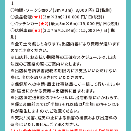
↓
◯物販・ワークショップ(3m×3m)：8,000 円/ 日(税別)
◯食品物販
(★1)
(3m×3m)：10,000 円/ 日(税別)
◯キッチンカー
(★2)
(最大3m×6m)：15,000 円/ 日(税別)
◯店舗車両
(★3)
(3.57m×5.34m)：：15,000 円/ 日( 税
別)
※全て土間渡しとなります。出店内容により費用が違います
のでご注意ください。
※出店料、お支払い期限等の正確なスケジュールは、出店
決定のご連絡の際にご案内いたします。
※出店料を請求書記載の期限内にお支払いいただけない
際は、出店を取り消させていただきます。
※保健所への申請・届出は事務局にて一括して行います。申
請・届出にかかる費用は出店料に含まれます。
※出店決定通知後のキャンセルは、出店形態にかかわらず、
開催２週間前までは「半額」それ以降は「全額」のキャンセル
料が発生しますので、ご注意ください。
※天災/ 災害、荒天中止による損害の補償および出店料の
返金はいたしません。ご了承ください。