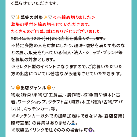
く募らせていただきます。
▽
募集の対象
▽
＜※締め切りました＞
募集の受付を締め切らせていただきます。
たくさんのご応募、誠にありがとうございました。
2024年9月22日(日)の出店者を募集いたします。
不特定多数の人を対象にしたり、趣味・嗜好を満たすものな
どの展示販売を行っている個人・法人・ショップ・ブランド等
を募集の対象とします。
※セレクト型のイベントになりますので、ご応募いただいた
方の出店については僭越ながら選考させていただきま す。
▽
出店ジャンル
▽
物販（野菜/果物/加工食品）、農作物、植物(苗や植木)・古
着、ワークショップ、クラフト品（陶芸/木工/雑貨/古物/アパ
レル）、キッチンカー、等。
※キッチンカー以外での加熱加温はできない為、露店営業(
臨時営業) の募集はありません
。
※既製品ドリンクを注ぐのみの場合は可
。