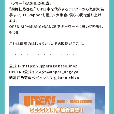
ドラマー「KASHI」が担当。
“鶴舞紅乃壱座”では日本を代表するラッパーから気鋭の若
手まで、DJ ,Rapperも幅広く大集合、僕らの街を盛り上げ
るよ。
OPEN AIR+MUSIC+DANCE をキーワードに思い切り楽し
もう!!
これは伝説のはじまりかも、その瞬間がここに。
・ー・ー・ー・ー・ー・ー・ー・ー・ー・ー・ー・
公式HP:https://upperngy.base.shop
UPPER!!公式インスタ:
@upper_nagoya
鶴舞紅乃壱座公式インスタ:
@kunoichiza