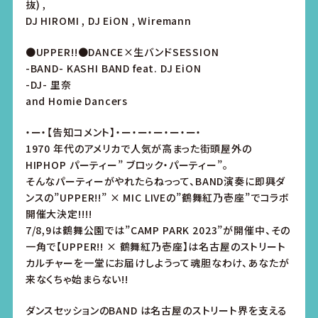
抜) ,
DJ HIROMI , DJ EiON , Wiremann
●UPPER!!●DANCE×生バンドSESSION
-BAND- KASHI BAND feat. DJ EiON
-DJ- 里奈
and Homie Dancers
・ー・【告知コメント】・ー・ー・ー・ー・ー・
1970 年代のアメリカで人気が高まった街頭屋外の
HIPHOP パーティー” ブロック・パーティー”。
そんなパーティーがやれたらねっって、BAND演奏に即興ダ
ンスの”UPPER!!” × MIC LIVEの”鶴舞紅乃壱座”でコラボ
開催大決定!!!!
7/8,9は鶴舞公園では”CAMP PARK 2023”が開催中、その
一角で【UPPER!! × 鶴舞紅乃壱座】は名古屋のストリート
カルチャーを一堂にお届けしようって魂胆なわけ、あなたが
来なくちゃ始まらない!!
ダンスセッションのBAND は名古屋のストリート界を支える