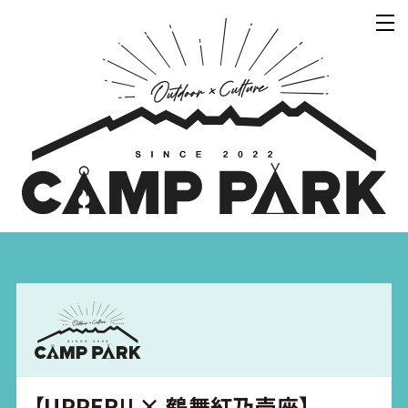
【UPPER!! × 鶴舞紅乃壱座】