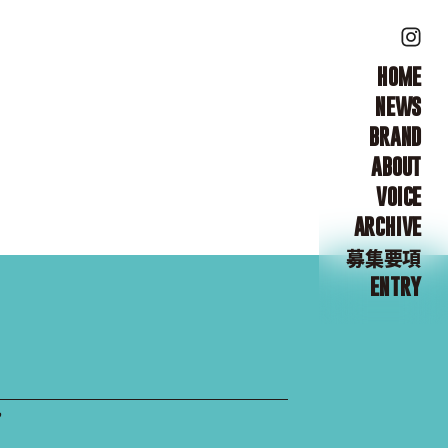
HOME
NEWS
BRAND
ABOUT
VOICE
ARCHIVE
募集要項
ENTRY
”