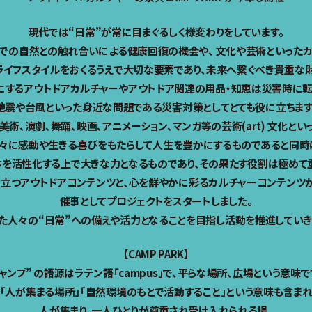
現代では“日常”が常に目まぐるしく様変わりをしています。
での自然との触れ合いによる健康回復の機会や、 文化や芸術といった
ライフスタイルをおくるうえで大切な要素であり、未来へ繋ぐべき貴重な財
にするアウトドアカルチャーやアウトドア関連の用品・知恵は災害時に転
地震や台風といった身近な問題である災害対策としてとても役に立ちます
美術、演劇、舞踊、映画、アニメーション、マンガ等の芸術(art) 文化と
々に感動や生きる喜びをもたらして人生を豊かにするものであると同時
を活性化する上で大きな力となるものであり、その果たす役割は極めて
にも役立つアウトドアコンテンツと、心を鮮やかに彩るカルチャーコンテン
催事としてプロジェクトをスタートしました。
た人々の“日常”への備えや活力となることを目指し活動を推進していき
【CAMP PARK】
ャンプ” の語源はラテン語「campus」で、平らな場所、広場という意味
「人が集まる場所」「自然環境のもとで活動すること」という意味も含まれ
人が集まり、一人ひとりが尊重され受け入れられる場、