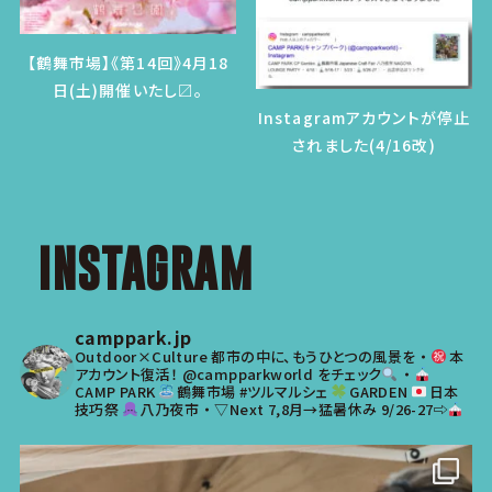
【鶴舞市場】《第14回》4月18
日(土)開催いたし〼。
Instagramアカウントが停止
されました(4/16改)
INSTAGRAM
camppark.jp
Outdoor×Culture
都市の中に、もうひとつの風景を
・
本
アカウント復活！
@campparkworld をチェック
・
CAMP PARK
鶴舞市場 #ツルマルシェ
GARDEN
日本
技巧祭
八乃夜市
・
▽Next
7,8月→猛暑休み
9/26-27⇨