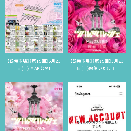
【鶴舞市場】《第15回》5月23
【鶴舞市場】《第15回》5月23
日(土) MAP公開！
日(土)開催いたし〼。