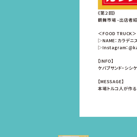
《第２回》
鶴舞市場 -出店者紹
＜FOOD TRUCK＞
▷NAME：カラデニ
▷Instagram：@ka
【INFO】
ケバブサンド・シシケ
【MESSAGE】
本場トルコ人が作る