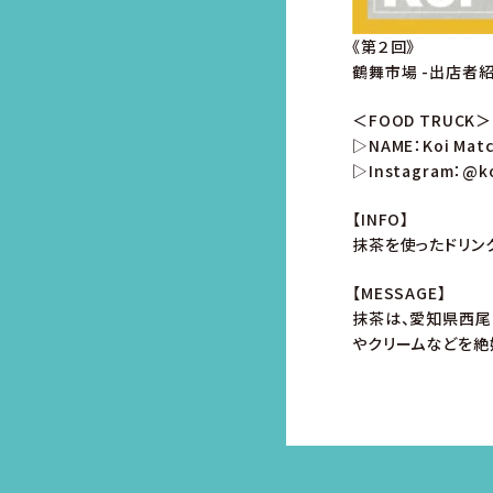
《第２回》
鶴舞市場 -出店者紹
＜FOOD TRUCK＞
▷NAME：Koi Mat
▷Instagram：@ko
【INFO】
抹茶を使ったドリン
【MESSAGE】
抹茶は、愛知県西尾
やクリームなどを絶