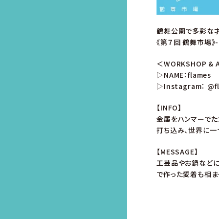
鶴舞公園で多彩な
《第７回 鶴舞市場》
＜WORKSHOP & A
▷NAME：flames
▷Instagram：
@f
【INFO】
金属をハンマーでた
打ち込み、世界に一
【MESSAGE】
工芸品やお鍋などに
で作った愛着も相ま