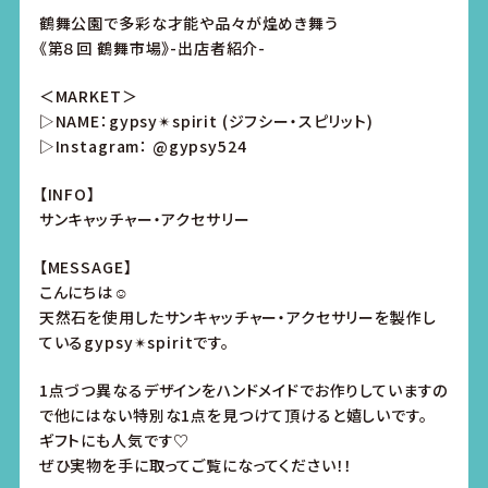
鶴舞公園で多彩な才能や品々が煌めき舞う
《第８回 鶴舞市場》-出店者紹介-
＜MARKET＞
▷NAME：gypsy✴︎spirit (ジフシー・スピリット)
▷Instagram：
@gypsy524
【INFO】
サンキャッチャー・アクセサリー
【MESSAGE】
こんにちは☺︎
天然石を使用したサンキャッチャー・アクセサリーを製作し
ているgypsy✴︎spiritです。
1点づつ異なるデザインをハンドメイドでお作りしていますの
で他にはない特別な1点を見つけて頂けると嬉しいです。
ギフトにも人気です♡
ぜひ実物を手に取ってご覧になってください！！