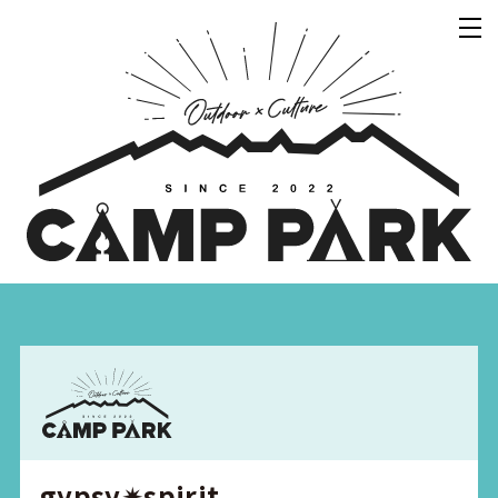
gypsy✴︎spirit