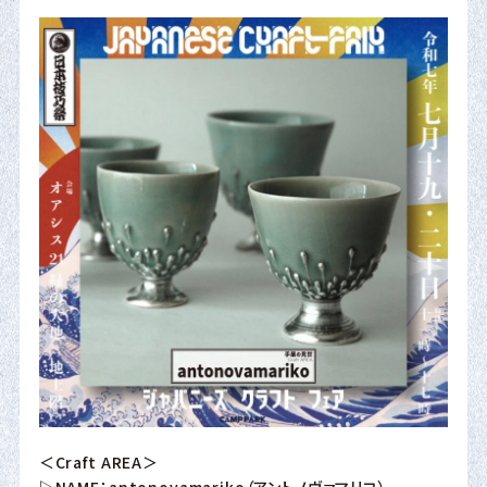
＜Craft AREA＞
▷NAME：antonovamariko（アントノヴァマリコ）