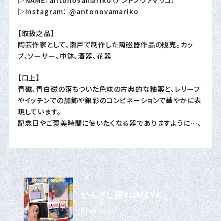
▷Instagram：
@antonovamariko
【取扱之品】
陶芸作家として、瀬戸で制作した陶磁器作品の販売。カッ
プ、ソーサー、中鉢、酒器、花器
【口上】
青磁、青白磁の落ちついた色味の古典的な釉薬と、レリーフ
やイッチンでの加飾や銀彩のコンビネーションで華やかに表
現しています。
記念日やご褒美時間に使いたくなる器でありますように…、
かんざし屋YUMEYA
Prev post