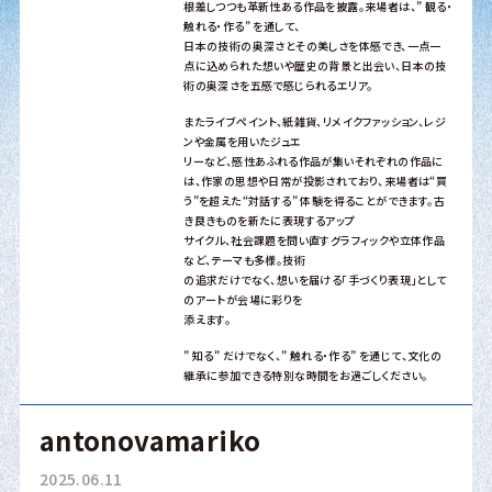
根差しつつも革新性ある作品を披露。来場者は、” 観る・
触れる・作る” を通して、
日本の技術の奥深さとその美しさを体感でき、一点一
点に込められた想いや歴史の背景と出会い、日本の技
術の奥深さを五感で感じられるエリア。
またライブペイント、紙雑貨、リメイクファッション、レジ
ンや金属を用いたジュエ
リーなど、感性あふれる作品が集いそれぞれの作品に
は、作家の思想や日常が投影されており、来場者は“買
う”を超えた“対話する” 体験を得ることができます。古
き良きものを新たに表現するアップ
サイクル、社会課題を問い直すグラフィックや立体作品
など、テーマも多様。技術
の追求だけでなく、想いを届ける「手づくり表現」として
のアートが会場に彩りを
添えます。
” 知る” だけでなく、” 触れる・作る” を通じて、文化の
継承に参加できる特別な時間をお過ごしください。
antonovamariko
2025.06.11