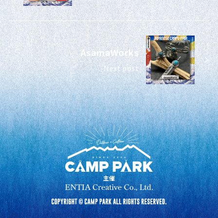
AsamaWorks
Next post
主催