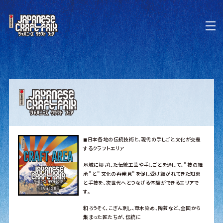
◼︎日本各地の伝統技術と、現代の手しごと文化が交差
するクラフトエリア
地域に根ざした伝統工芸や手しごとを通して、” 技の継
承” と” 文化の再発見” を促し受け継がれてきた知恵
と手技を、次世代へとつなげる体験ができるエリアで
す。
和ろうそく、こぎん刺し、草木染め、陶芸など、全国から
集まった匠たちが、伝統に