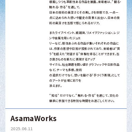
根差しつつも革新性ある作品を披露。来場者は、” 観る・
触れる・作る” を通して、
日本の技術の奥深さとその美しさを体感でき、一点一
点に込められた想いや歴史の背景と出会い、日本の技
術の奥深さを五感で感じられるエリア。
またライブペイント、紙雑貨、リメイクファッション、レジ
ンや金属を用いたジュエ
リーなど、感性あふれる作品が集いそれぞれの作品に
は、作家の思想や日常が投影されており、来場者は“買
う”を超えた“対話する” 体験を得ることができます。古
き良きものを新たに表現するアップ
サイクル、社会課題を問い直すグラフィックや立体作品
など、テーマも多様。技術
の追求だけでなく、想いを届ける「手づくり表現」として
のアートが会場に彩りを
添えます。
” 知る” だけでなく、” 触れる・作る” を通じて、文化の
継承に参加できる特別な時間をお過ごしください。
AsamaWorks
2025.06.11