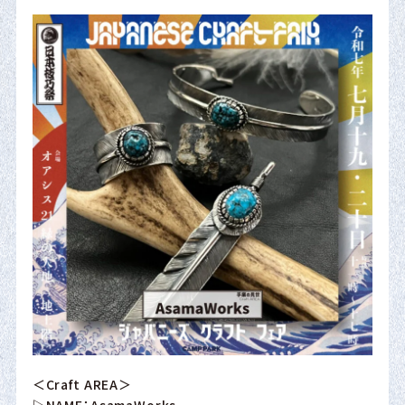
＜Craft AREA＞
▷NAME：AsamaWorks