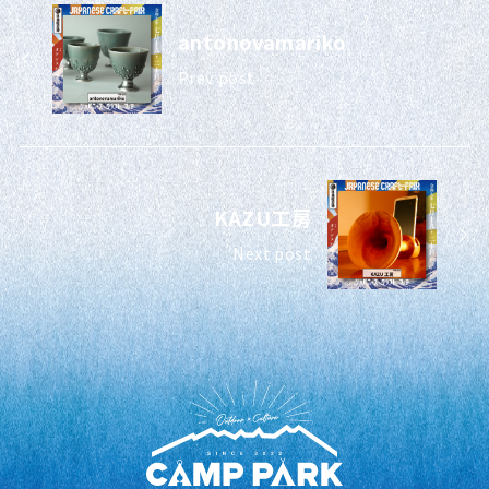
antonovamariko
Prev post
KAZU工房
Next post