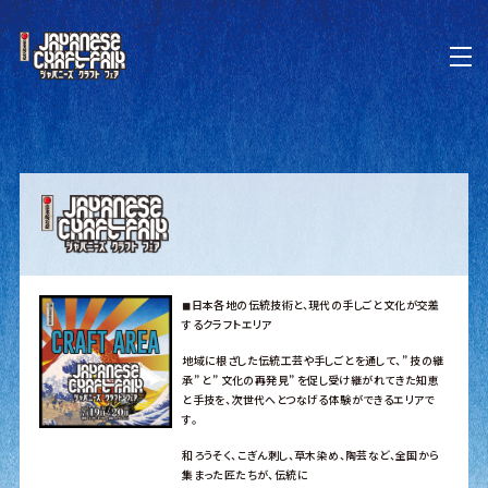
◼︎日本各地の伝統技術と、現代の手しごと文化が交差
するクラフトエリア
地域に根ざした伝統工芸や手しごとを通して、” 技の継
承” と” 文化の再発見” を促し受け継がれてきた知恵
と手技を、次世代へとつなげる体験ができるエリアで
す。
和ろうそく、こぎん刺し、草木染め、陶芸など、全国から
集まった匠たちが、伝統に