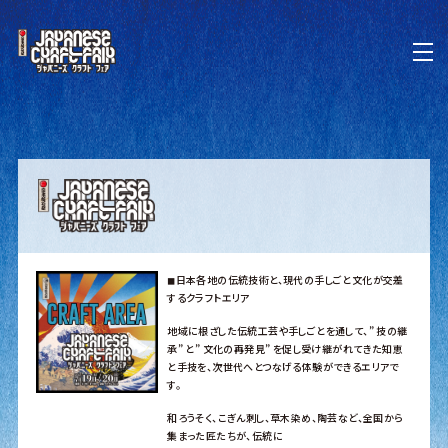
◼︎日本各地の伝統技術と、現代の手しごと文化が交差
するクラフトエリア
地域に根ざした伝統工芸や手しごとを通して、” 技の継
承” と” 文化の再発見” を促し受け継がれてきた知恵
と手技を、次世代へとつなげる体験ができるエリアで
す。
和ろうそく、こぎん刺し、草木染め、陶芸など、全国から
集まった匠たちが、伝統に