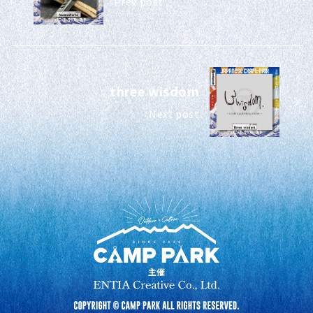
Prev post
three wisdom
Next post
主催