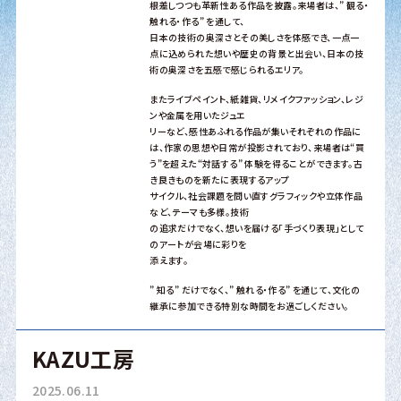
根差しつつも革新性ある作品を披露。来場者は、” 観る・
触れる・作る” を通して、
日本の技術の奥深さとその美しさを体感でき、一点一
点に込められた想いや歴史の背景と出会い、日本の技
術の奥深さを五感で感じられるエリア。
またライブペイント、紙雑貨、リメイクファッション、レジ
ンや金属を用いたジュエ
リーなど、感性あふれる作品が集いそれぞれの作品に
は、作家の思想や日常が投影されており、来場者は“買
う”を超えた“対話する” 体験を得ることができます。古
き良きものを新たに表現するアップ
サイクル、社会課題を問い直すグラフィックや立体作品
など、テーマも多様。技術
の追求だけでなく、想いを届ける「手づくり表現」として
のアートが会場に彩りを
添えます。
” 知る” だけでなく、” 触れる・作る” を通じて、文化の
継承に参加できる特別な時間をお過ごしください。
KAZU工房
2025.06.11