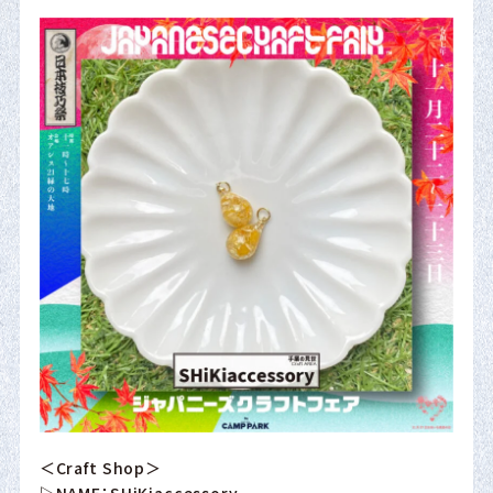
＜Craft Shop＞
▷NAME：SHiKiaccessory