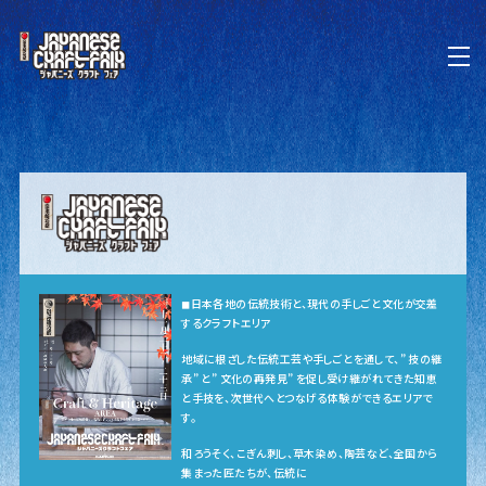
◼︎日本各地の伝統技術と、現代の手しごと文化が交差
するクラフトエリア
地域に根ざした伝統工芸や手しごとを通して、” 技の継
承” と” 文化の再発見” を促し受け継がれてきた知恵
と手技を、次世代へとつなげる体験ができるエリアで
す。
和ろうそく、こぎん刺し、草木染め、陶芸など、全国から
集まった匠たちが、伝統に