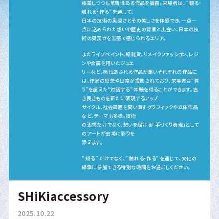
根差しつつも革新性ある作品を披露。来場者は、” 観る・
触れる・作る” を通して、
日本の技術の奥深さとその美しさを体感でき、一点一
点に込められた想いや歴史の背景と出会い、日本の技
術の奥深さを五感で感じられるエリア。
またライブペイント、紙雑貨、リメイクファッション、レジ
ンや金属を用いたジュエ
リーなど、感性あふれる作品が集いそれぞれの作品に
は、作家の思想や日常が投影されており、来場者は“買
う”を超えた“対話する” 体験を得ることができます。古
き良きものを新たに表現するアップ
サイクル、社会課題を問い直すグラフィックや立体作品
など、テーマも多様。技術
の追求だけでなく、想いを届ける「手づくり表現」として
のアートが会場に彩りを
添えます。
” 知る” だけでなく、” 触れる・作る” を通じて、文化の
継承に参加できる特別な時間をお過ごしください。
SHiKiaccessory
2025.10.22