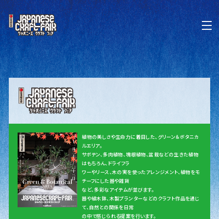
植物の美しさや生命力に着目した、グリーン＆ボタニカ
ルエリア。
サボテン、多肉植物、塊根植物、盆栽などの生きた植物
はもちろん、ドライフラ
ワーやリース、木の実を使ったアレンジメント、植物をモ
チーフにした器や雑貨
など、多彩なアイテムが並びます。
器や植木鉢、木製プランターなどのクラフト作品を通じ
て、自然との関係を日常
の中で感じられる提案を行います。