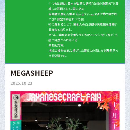
中でも盆栽は、日本が世界に誇る“自然の造形美”を凝
縮した芸術として、国内外の
来場者の関心を集める存在です。古来より受け継がれ
てきた剪定や鉢合わせの技
術に触れることで、日本人の自然観や美意識を体感す
る機会となります。
さらに、草木染めや香りづくりのワークショップなど、五
感で自然とふれあえる
体験も充実。
地域の植物文化に根ざした暮らしの楽しみを再発見で
きる空間です。
MEGASHEEP
2025.10.22