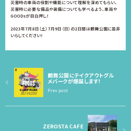
災害時の車両の役割や機能について理解を深めてもらい、
災害時に必要な備品や装備についても学べるよう、車両や
GOODsが目白押し！
2023
年
7
月
8
日（土）
7
月
9
日（日）の
2
日間は鶴舞公園に是非
いらしてください！
鶴舞公園にテイクアウトグル
メパークが爆誕します！
Prev post
ZEROSTA CAFE