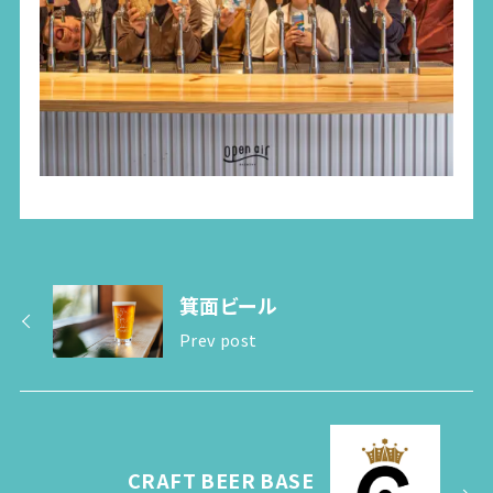
箕面ビール
Prev post
CRAFT BEER BASE