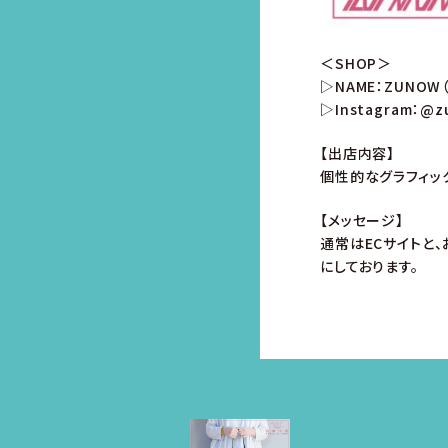
＜SHOP＞
▷NAME：ZUNOW（
▷Instagram：@z
【出店内容】
個性的なグラフィッ
【メッセージ】
通常はECサイトと
にしております。