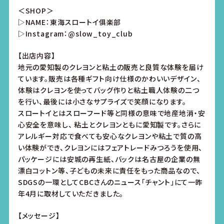
＜SHOP＞
▷NAME：東海スロートイ俱楽部
▷Instagram：@slow_toy_club
【出店内容】
地元の愛知製のクレヨンと粘土の販売と良質な体験を届け
ています。販売は各種ギフト向け仕様のかわいいデザイン、
体験はクレヨンを使ってバッグ作りと粘土職人体験の二つ
を行い、最後には小さなサプライズで笑顔になります。
スロートイとはスローフード等と同様の意味で地産地消・安
心安全を意味し、 粘土とクレヨンともに愛知製です。さらに
アレルギー対応で食べても安心なクレヨンや粘土で質の高
い体験ができ、クレヨンにはフェアトレードみつろうを使用、
パッケージには安城の再生紙、バックは名古屋の企業の無
漂白コットン等、子どもの未来に責任をもった商品なので、
SDGSの一環としてCBCさんのニュース「チャント」にて一昨
年4月に取材していただきました。
【メッセージ】